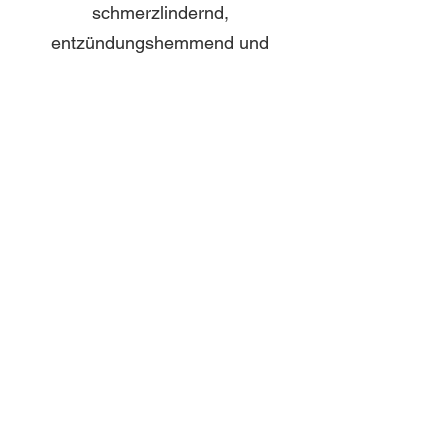
schmerzlindernd,
entzündungshemmend und
abschwellend. Biologische
Membranen werden stabilisiert,
der Energiestoffwechsel der Zellen
verbessert sich. Wir wenden die
Lasertherapie vornehmlich bei
Wundkomplikationen an.
Magnetfeldtherapie
Die Magnetfeldtherapie hat eine
starke Tiefenwirkung, so dass nicht
nur die Oberfläche erfasst wird,