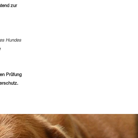
atend zur
nes Hundes
g
hen Prüfung
erschutz.